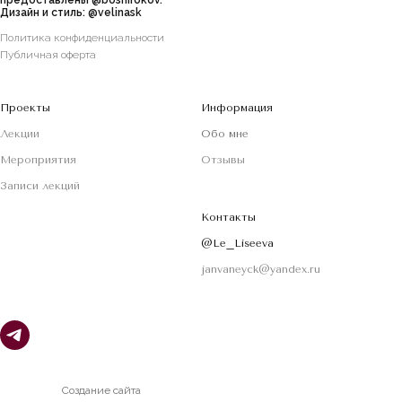
предоставлены
@boshirokov
.
Дизайн и стиль:
@velinask
Политика конфиденциальности
Публичная оферта
Проекты
Информация
Лекции
Обо мне
Мероприятия
Отзывы
Записи лекций
Контакты
@Le_Liseeva
janvaneyck@yandex.ru
Создание сайта