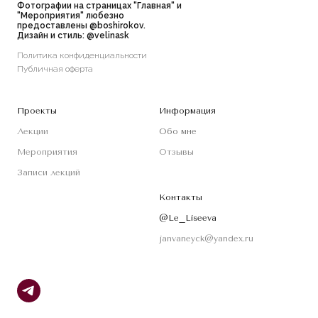
Фотографии на страницах "Главная" и
"Мероприятия" любезно
предоставлены
@boshirokov
.
Дизайн и стиль:
@velinask
Политика конфиденциальности
Публичная оферта
Проекты
Информация
Лекции
Обо мне
Мероприятия
Отзывы
Записи лекций
Контакты
@Le_Liseeva
janvaneyck@yandex.ru