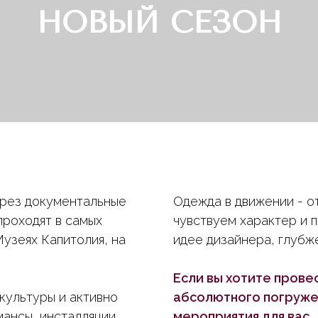
НОВЫЙ СЕЗОН
рез документальные
Одежда в движении - о
проходят в самых
чувствуем характер и п
узеях Капитолия, на
идее дизайнера, глубже
Если вы хотите прове
культуры и активно
абсолютного погружен
ансы, инсталляции
мероприятия для вас.