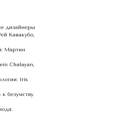
кие дизайнеры
Рей Кавакубо,
и: Мартин
ein Chalayan,
огии: Iris
а к безумству
мода: