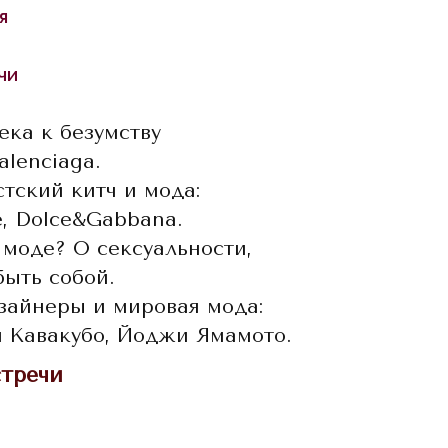
я
чи
века к безумству
alenciaga.
стский китч и мода:
e, Dolce&Gabbana.
в моде? О сексуальности,
быть собой.
изайнеры и мировая мода:
й Кавакубо, Йоджи Ямамото.
стречи