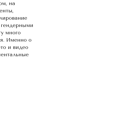
ом, на
енты,
елирование
 гендерными
ту много
я. Именно о
то и видео
ментальные