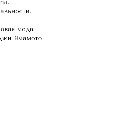
na.
уальности,
овая мода:
оджи Ямамото.